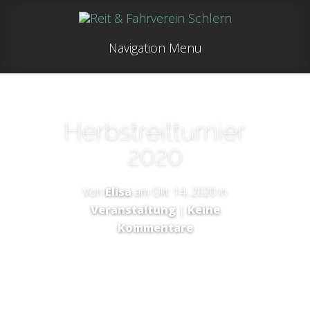
Navigation Menu
Herbstreitturnier
2020
Von
Elisa
am Okt. 14, 2020 in
Veranstaltung
|
Keine
Kommentare