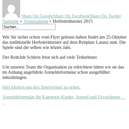
Share On Google
Share On Facebook
Share On Twitter
Startseite
»
Veranstaltung
»
Herbstreitturnier 2015
Wie Sie sicher schon vom Flyer gelesen haben findet am 25.Oktober
das traditionelle Herbstreitturnier auf dem Reitplatz Laranz statt. Die
Spiele sind die selben wie letztes Jahr.
Der Reitclub Schlern freut sich auf viele Teilnehmer.
Um unseren Team die Organisation zu erleichtern bitten wir sie das
im Anhang angeführte Anmeldeformular schon ausgefüllter
mitzubringen.
Hier klicken um den Spielverlauf zu sehen
.
Anmeldeformular für Kategorie Kinder, Jugend und Erwachsene
Watch Full Movie Online Streaming Online and
Download